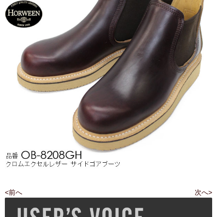
<前へ
次へ>