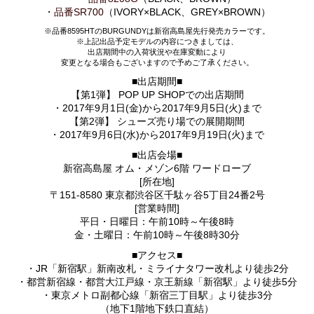
・
品番SR700
（IVORY×BLACK、GREY×BROWN）
※品番8595HTのBURGUNDYは新宿高島屋先行発売カラーです。
※上記出品予定モデルの内容につきましては、
出店期間中の入荷状況や在庫変動により
変更となる場合もございますので予めご了承ください。
■出店期間■
【第1弾】 POP UP SHOPでの出店期間
・2017年9月1日(金)から2017年9月5日(火)まで
【第2弾】 シューズ売り場での展開期間
・2017年9月6日(水)から2017年9月19日(火)まで
■出店会場■
新宿高島屋 オム・メゾン6階 ワードローブ
[所在地]
〒151-8580 東京都渋谷区千駄ヶ谷5丁目24番2号
[営業時間]
平日・日曜日：午前10時～午後8時
金・土曜日：午前10時～午後8時30分
■アクセス■
・JR「新宿駅」新南改札・ミライナタワー改札より徒歩2分
・都営新宿線・都営大江戸線・京王新線「新宿駅」より徒歩5分
・東京メトロ副都心線「新宿三丁目駅」より徒歩3分
（地下1階地下鉄口直結）