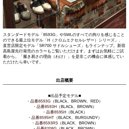
スタンダードモデル「8593G」やSWLのすべての拘りを感じること
のできる最上位モデル「H（クロムエクセルレザー）シリーズ」、
直営店限定モデル「SR700 サドルシューズ」もラインナップ。新宿
高島屋先行発売のカラーもご覧いただけます。まずはお気軽にご試
着から。「履き易さの理由（わけ）」を是非この機会に体感してい
ただけたら幸いです。
出店概要
■出品予定モデル■
・
品番8593G
（BLACk、BROWN、RED）
・
品番8593H
（BLACk、BROWN）
・
品番8595H
（BLACK）
・
品番8595HT
（BLACK、BURGUNDY）
・
品番8593RS
（BLACK、BROWN）
・
品番8208G
（BLACK、BROWN）