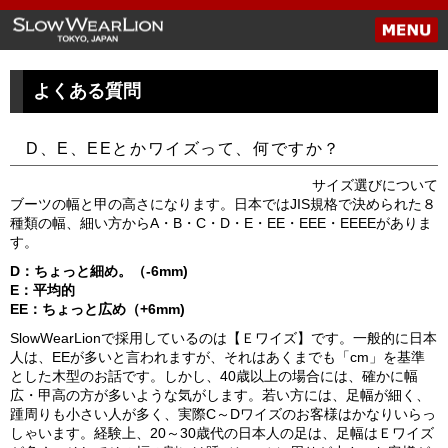
よくある質問
D、E、EEとかワイズって、何ですか？
サイズ選びについて
ブーツの幅と甲の高さになります。日本ではJIS規格で決められた８
種類の幅、細い方からA・B・C・D・E・EE・EEE・EEEEがありま
す。
D：ちょっと細め。（-6mm)
E：平均的
EE：ちょっと広め（+6mm)
SlowWearLionで採用しているのは【Ｅワイズ】です。一般的に日本
人は、EEが多いと言われますが、それはあくまでも「cm」を基準
とした木型のお話です。しかし、40歳以上の場合には、確かに幅
広・甲高の方が多いような気がします。若い方には、足幅が細く、
踵周りも小さい人が多く、実際C～Dワイズのお客様はかなりいらっ
しゃいます。経験上、20～30歳代の日本人の足は、足幅はＥワイズ